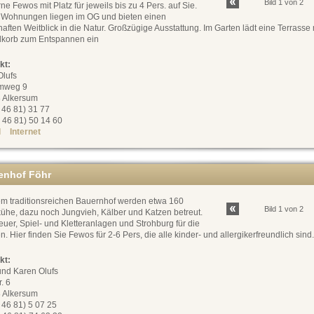
Bild 1 von 2
e Fewos mit Platz für jeweils bis zu 4 Pers. auf Sie.
 Wohnungen liegen im OG und bieten einen
aften Weitblick in die Natur. Großzügige Ausstattung. Im Garten lädt eine Terrasse 
dkorb zum Entspannen ein
kt:
Olufs
mweg 9
 Alkersum
0 46 81) 31 77
 46 81) 50 14 60
l
Internet
enhof Föhr
em traditionsreichen Bauernhof werden etwa 160
Bild 1 von 2
ühe, dazu noch Jungvieh, Kälber und Katzen betreut.
uer, Spiel- und Kletteranlagen und Strohburg für die
n. Hier finden Sie Fewos für 2-6 Pers, die alle kinder- und allergikerfreundlich sind.
kt:
und Karen Olufs
r. 6
 Alkersum
0 46 81) 5 07 25