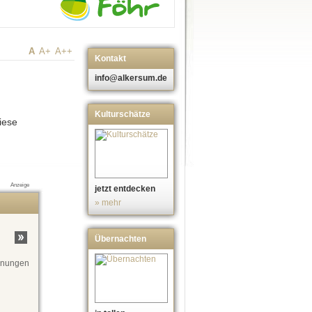
A
A+
A++
Kontakt
info@alkersum.de
Kulturschätze
iese
Anzeige
jetzt entdecken
» mehr
Übernachten
ohnungen