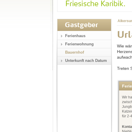
Alkersu
Gastgeber
Ur
Ferienhaus
Ferienwohnung
Wie wär
Herzens
Bauernhof
aufwac
Unterkunft nach Datum
Treten S
Feri
Wir ha
zwisc
Jungt
Katze
für 2-
Konta
Niebl