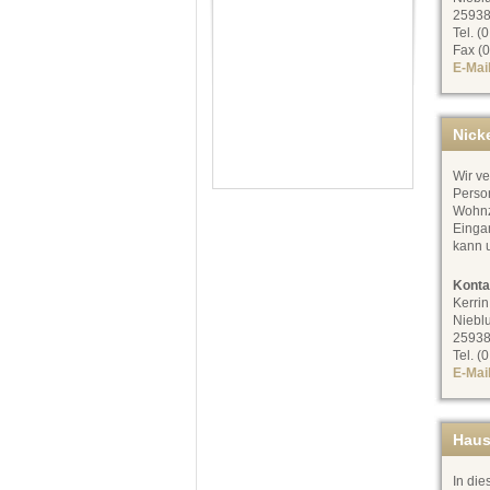
25938
Tel. (
Fax (0
E-Mai
Nick
Wir v
Perso
Wohnz
Eingan
kann 
Konta
Kerrin
Niebl
25938
Tel. (
E-Mai
Haus
In di