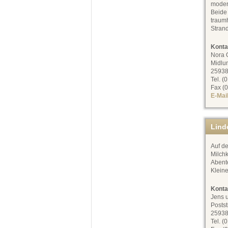
modern
Beide
traumh
Stran
Konta
Nora 
Midlu
25938
Tel. (
Fax (0
E-Mai
Lind
Auf d
Milchk
Abente
Kleine
Konta
Jens 
Postst
25938
Tel. (