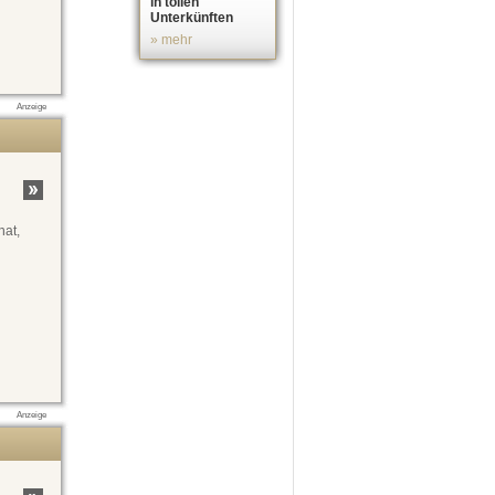
in tollen
Unterkünften
» mehr
Anzeige
hat,
Anzeige