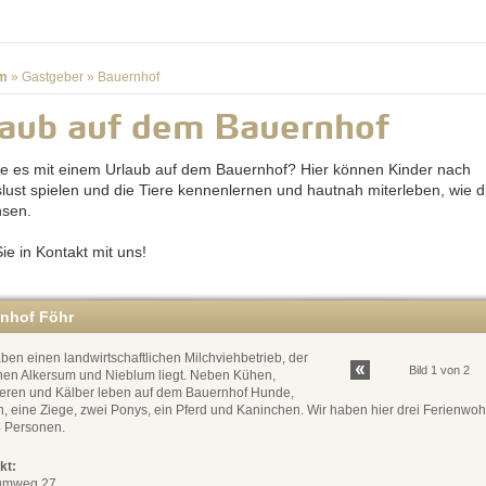
m
»
Gastgeber
»
Bauernhof
laub auf dem Bauernhof
e es mit einem Urlaub auf dem Bauernhof? Hier können Kinder nach
lust spielen und die Tiere kennenlernen und hautnah miterleben, wie d
hsen.
ie in Kontakt mit uns!
enhof Föhr
ben einen landwirtschaftlichen Milchviehbetrieb, der
Bild 1 von 2
hen Alkersum und Nieblum liegt. Neben Kühen,
ieren und Kälber leben auf dem Bauernhof Hunde,
n, eine Ziege, zwei Ponys, ein Pferd und Kaninchen. Wir haben hier drei Ferienw
4 Personen.
kt:
umweg 27