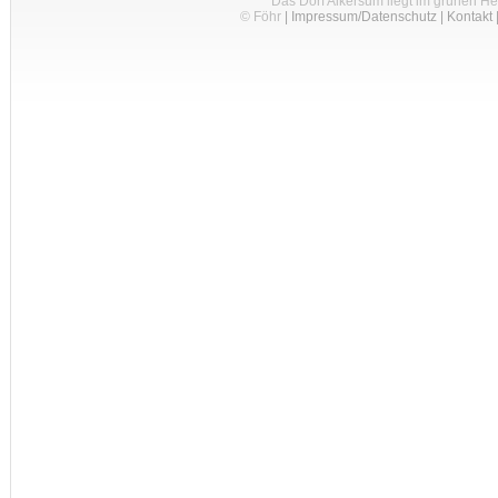
Das Dorf Alkersum liegt im grünen H
© Föhr
|
Impressum/Datenschutz
|
Kontakt