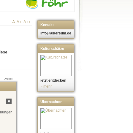
A
A+
A++
Kontakt
info@alkersum.de
Kulturschätze
iese
Anzeige
jetzt entdecken
» mehr
Übernachten
ohnungen