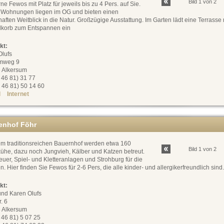
Bild 1 von 2
e Fewos mit Platz für jeweils bis zu 4 Pers. auf Sie.
 Wohnungen liegen im OG und bieten einen
aften Weitblick in die Natur. Großzügige Ausstattung. Im Garten lädt eine Terrasse 
dkorb zum Entspannen ein
kt:
Olufs
mweg 9
 Alkersum
0 46 81) 31 77
 46 81) 50 14 60
l
Internet
enhof Föhr
em traditionsreichen Bauernhof werden etwa 160
Bild 1 von 2
ühe, dazu noch Jungvieh, Kälber und Katzen betreut.
uer, Spiel- und Kletteranlagen und Strohburg für die
n. Hier finden Sie Fewos für 2-6 Pers, die alle kinder- und allergikerfreundlich sind.
kt:
und Karen Olufs
r. 6
 Alkersum
0 46 81) 5 07 25