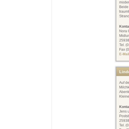
modern
Beide
traumh
Stran
Konta
Nora 
Midlu
25938
Tel. (
Fax (0
E-Mai
Lind
Auf d
Milchk
Abente
Kleine
Konta
Jens 
Postst
25938
Tel. (