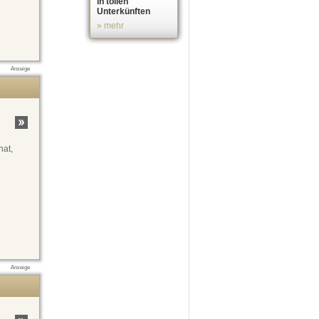
in tollen
Unterkünften
» mehr
Anzeige
hat,
Anzeige