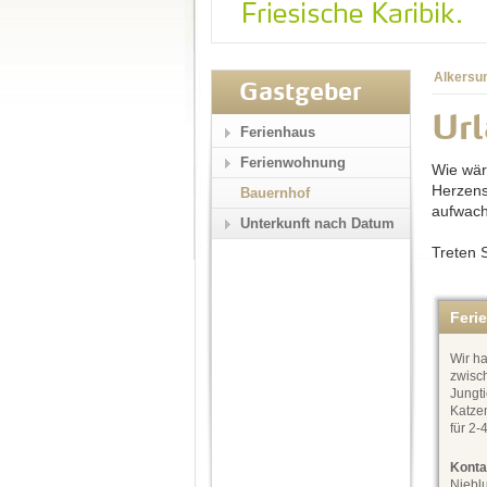
Alkersu
Gastgeber
Ur
Ferienhaus
Ferienwohnung
Wie wär
Herzens
Bauernhof
aufwac
Unterkunft nach Datum
Treten S
Feri
Wir ha
zwisc
Jungt
Katze
für 2-
Konta
Niebl