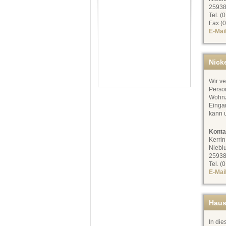
25938
Tel. (
Fax (0
E-Mai
Nick
Wir v
Perso
Wohnz
Eingan
kann 
Konta
Kerrin
Niebl
25938
Tel. (
E-Mai
Haus
In di