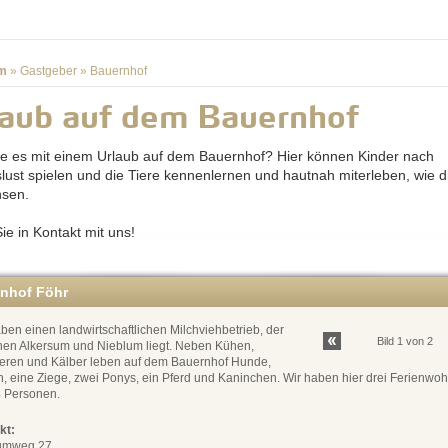
m
»
Gastgeber
»
Bauernhof
laub auf dem Bauernhof
e es mit einem Urlaub auf dem Bauernhof? Hier können Kinder nach
lust spielen und die Tiere kennenlernen und hautnah miterleben, wie d
hsen.
ie in Kontakt mit uns!
enhof Föhr
ben einen landwirtschaftlichen Milchviehbetrieb, der
Bild 1 von 2
hen Alkersum und Nieblum liegt. Neben Kühen,
ieren und Kälber leben auf dem Bauernhof Hunde,
n, eine Ziege, zwei Ponys, ein Pferd und Kaninchen. Wir haben hier drei Ferienw
4 Personen.
kt:
umweg 27