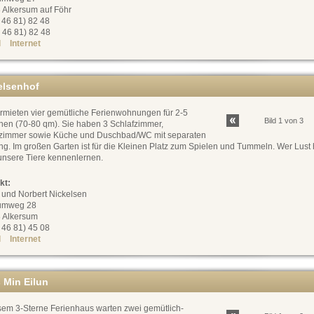
 Alkersum auf Föhr
0 46 81) 82 48
 46 81) 82 48
l
Internet
elsenhof
ermieten vier gemütliche Ferienwohnungen für 2-5
Bild 1 von 3
nen (70-80 qm). Sie haben 3 Schlafzimmer,
immer sowie Küche und Duschbad/WC mit separaten
g. Im großen Garten ist für die Kleinen Platz zum Spielen und Tummeln. Wer Lust 
unsere Tiere kennenlernen.
kt:
 und Norbert Nickelsen
umweg 28
 Alkersum
0 46 81) 45 08
l
Internet
 Min Eilun
esem 3-Sterne Ferienhaus warten zwei gemütlich-