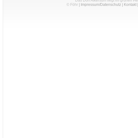
Das Dorf Alkersum liegt im grünen H
© Föhr
|
Impressum/Datenschutz
|
Kontakt