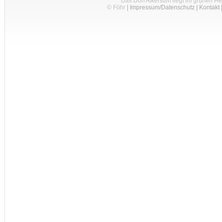
Das Dorf Alkersum liegt im grünen H
© Föhr
|
Impressum/Datenschutz
|
Kontakt