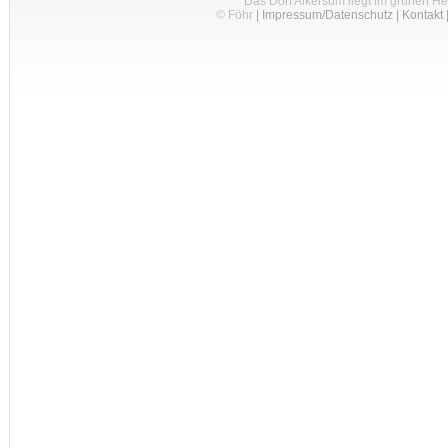
Das Dorf Alkersum liegt im grünen H
© Föhr
|
Impressum/Datenschutz
|
Kontakt