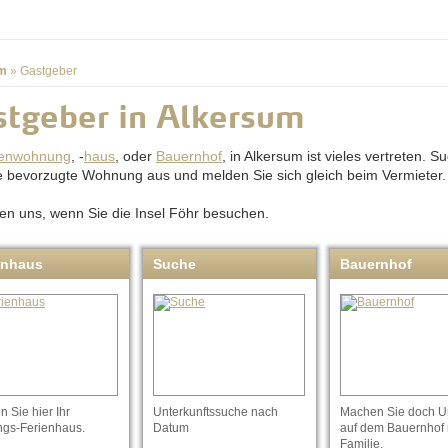
m
»
Gastgeber
tgeber in Alkersum
ienwohnung
, -
haus
, oder
Bauernhof
, in Alkersum ist vieles vertreten. S
re bevorzugte Wohnung aus und melden Sie sich gleich beim Vermieter.
uen uns, wenn Sie die Insel Föhr besuchen.
enhaus
Suche
Bauernhof
 Sie hier Ihr
Unterkunftssuche nach
Machen Sie doch U
ngs-Ferienhaus.
Datum
auf dem Bauernhof 
Familie.