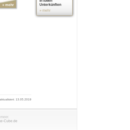
in tollen
Unterkünften
» mehr
» mehr
 aktualisiert: 13.05.2019
nmeer.
ge-Cube.de