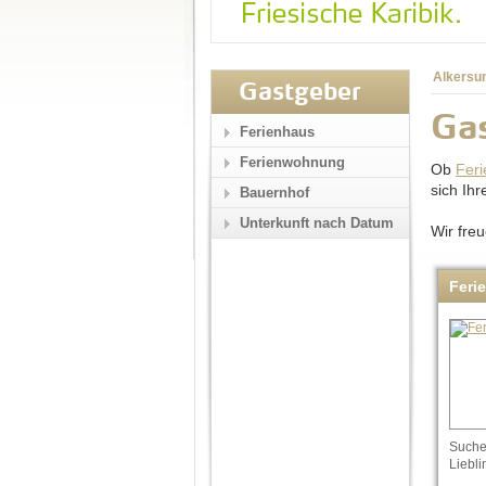
Alkersu
Gastgeber
Gas
Ferienhaus
Ferienwohnung
Ob
Fer
sich Ih
Bauernhof
Unterkunft nach Datum
Wir fre
Feri
Suchen
Liebli