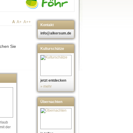
A
A+
A++
Kontakt
info@alkersum.de
uchen Sie
Kulturschätze
jetzt entdecken
» mehr
Übernachten
rlaub
mit der