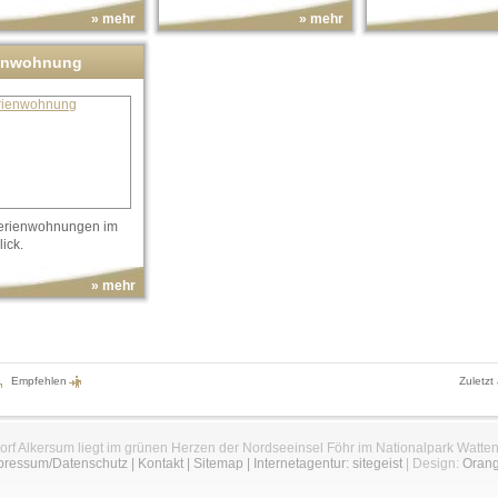
» mehr
» mehr
enwohnung
Ferienwohnungen im
ick.
» mehr
Empfehlen
Zuletzt
orf Alkersum liegt im grünen Herzen der Nordseeinsel Föhr im Nationalpark Watte
pressum/Datenschutz
|
Kontakt
|
Sitemap
|
Internetagentur: sitegeist
| Design:
Oran