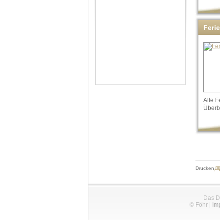
Feri
Alle 
Überbl
Drucken
Das D
© Föhr
|
Im