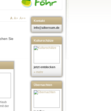
A
A+
A++
Kontakt
info@alkersum.de
uchen Sie
Kulturschätze
jetzt entdecken
» mehr
Übernachten
rlaub
mit der