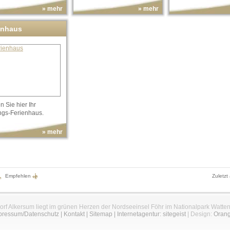
» mehr
» mehr
enhaus
 Sie hier Ihr
ngs-Ferienhaus.
» mehr
Empfehlen
Zuletzt
orf Alkersum liegt im grünen Herzen der Nordseeinsel Föhr im Nationalpark Watte
pressum/Datenschutz
|
Kontakt
|
Sitemap
|
Internetagentur: sitegeist
| Design:
Oran