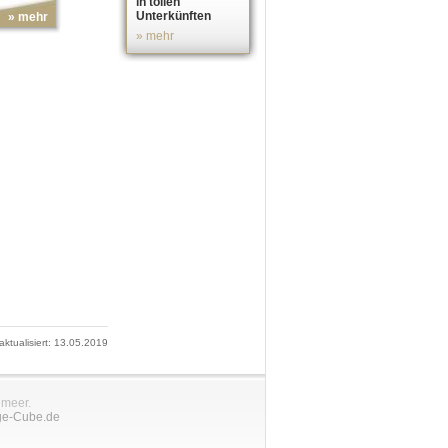
in tollen
Unterkünften
» mehr
» mehr
 aktualisiert: 13.05.2019
nmeer.
ge-Cube.de