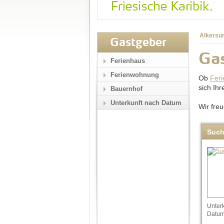
Alkersu
Gastgeber
Gas
Ferienhaus
Ferienwohnung
Ob
Fer
sich Ih
Bauernhof
Unterkunft nach Datum
Wir fre
Suc
Unter
Datu