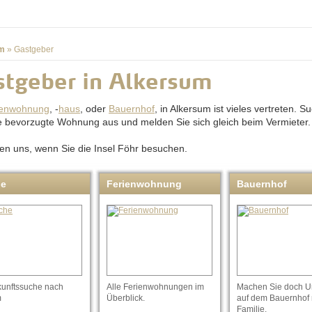
m
»
Gastgeber
tgeber in Alkersum
ienwohnung
, -
haus
, oder
Bauernhof
, in Alkersum ist vieles vertreten. S
re bevorzugte Wohnung aus und melden Sie sich gleich beim Vermieter.
uen uns, wenn Sie die Insel Föhr besuchen.
he
Ferienwohnung
Bauernhof
kunftssuche nach
Alle Ferienwohnungen im
Machen Sie doch U
m
Überblick.
auf dem Bauernhof 
Familie.