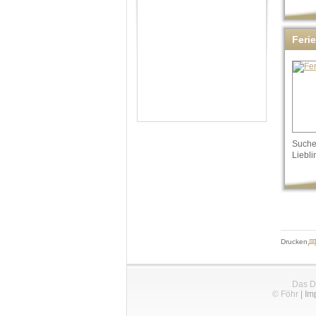
Feri
Suchen
Liebli
Drucken
Das D
© Föhr
|
Im