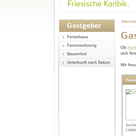
Alkersu
Gastgeber
Gas
Ferienhaus
Ferienwohnung
Ob
Fer
sich Ih
Bauernhof
Unterkunft nach Datum
Wir fre
Feri
Suchen
Liebli