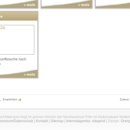
» mehr
» mehr
he
kunftssuche nach
m
» mehr
Empfehlen
Zuletzt
orf Alkersum liegt im grünen Herzen der Nordseeinsel Föhr im Nationalpark Watte
pressum/Datenschutz
|
Kontakt
|
Sitemap
|
Internetagentur: sitegeist
| Design:
Oran