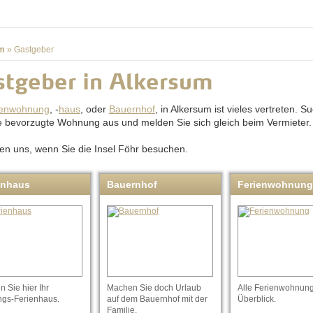
m
»
Gastgeber
tgeber in Alkersum
ienwohnung
, -
haus
, oder
Bauernhof
, in Alkersum ist vieles vertreten. S
re bevorzugte Wohnung aus und melden Sie sich gleich beim Vermieter.
uen uns, wenn Sie die Insel Föhr besuchen.
enhaus
Bauernhof
Ferienwohnung
 Sie hier Ihr
Machen Sie doch Urlaub
Alle Ferienwohnun
ngs-Ferienhaus.
auf dem Bauernhof mit der
Überblick.
Familie.