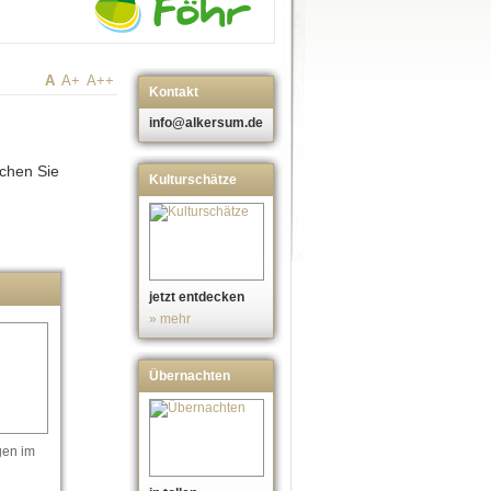
A
A+
A++
Kontakt
info@alkersum.de
uchen Sie
Kulturschätze
jetzt entdecken
» mehr
Übernachten
gen im