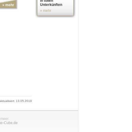
in tollen
Unterkünften
» mehr
» mehr
 aktualisiert: 13.05.2019
nmeer.
ge-Cube.de