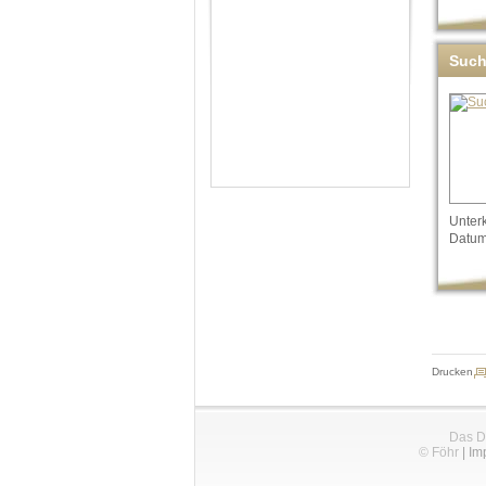
Suc
Unter
Datu
Drucken
Das D
© Föhr
|
Im