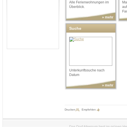
Alle Ferienwohnungen im
Ma
Überblick.
au
Fam
» mehr
Suche
Unterkunftssuche nach
Datum
» mehr
Drucken
Empfehlen
Das Dorf Alkersum liegt im grünen H