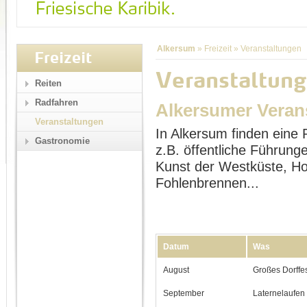
Alkersum
»
Freizeit
»
Veranstaltungen
Freizeit
Veranstaltung
Reiten
Radfahren
Alkersumer Veran
Veranstaltungen
In Alkersum finden eine 
Gastronomie
z.B. öffentliche Führu
Kunst der Westküste, Ho
Fohlenbrennen...
Datum
Was
August
Großes Dorffe
September
Laternelaufen