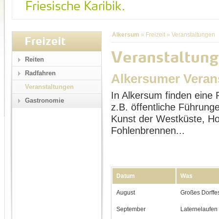
Alkersum
»
Freizeit
»
Veranstaltungen
Freizeit
Veranstaltung
Reiten
Radfahren
Alkersumer Veran
Veranstaltungen
In Alkersum finden eine 
Gastronomie
z.B. öffentliche Führu
Kunst der Westküste, Ho
Fohlenbrennen...
Datum
Was
August
Großes Dorffe
September
Laternelaufen