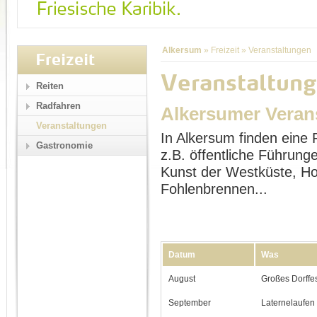
Alkersum
»
Freizeit
»
Veranstaltungen
Freizeit
Veranstaltung
Reiten
Radfahren
Alkersumer Veran
Veranstaltungen
In Alkersum finden eine 
Gastronomie
z.B. öffentliche Führu
Kunst der Westküste, Ho
Fohlenbrennen...
Datum
Was
August
Großes Dorffe
September
Laternelaufen