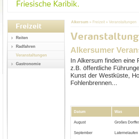
Alkersum
»
Freizeit
»
Veranstaltungen
Freizeit
Veranstaltung
Reiten
Radfahren
Alkersumer Veran
Veranstaltungen
In Alkersum finden eine 
Gastronomie
z.B. öffentliche Führu
Kunst der Westküste, Ho
Fohlenbrennen...
Datum
Was
August
Großes Dorffe
September
Laternelaufen