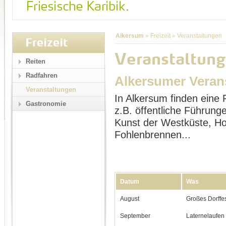
Alkersum
»
Freizeit
»
Veranstaltungen
Freizeit
Veranstaltung
Reiten
Radfahren
Alkersumer Veran
Veranstaltungen
In Alkersum finden eine 
Gastronomie
z.B. öffentliche Führu
Kunst der Westküste, Ho
Fohlenbrennen...
Datum
Was
August
Großes Dorffe
September
Laternelaufen