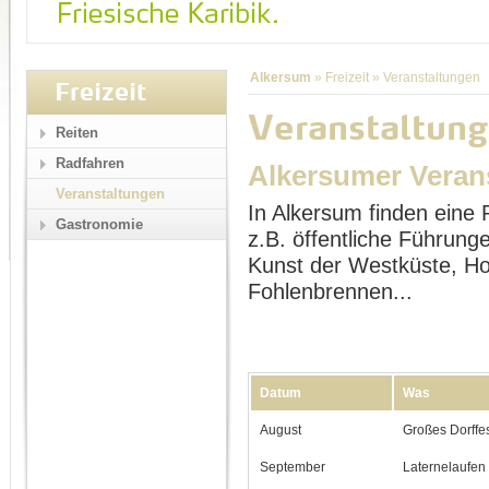
Alkersum
»
Freizeit
»
Veranstaltungen
Freizeit
Veranstaltung
Reiten
Radfahren
Alkersumer Veran
Veranstaltungen
In Alkersum finden eine 
Gastronomie
z.B. öffentliche Führu
Kunst der Westküste, Ho
Fohlenbrennen...
Datum
Was
August
Großes Dorffe
September
Laternelaufen