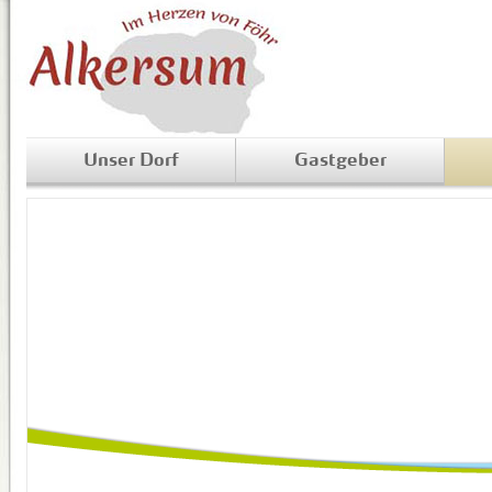
Unser Dorf
Gastgeber