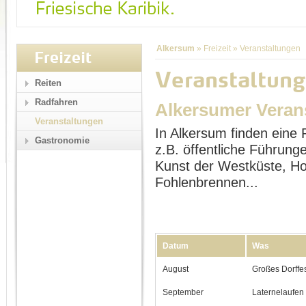
Alkersum
»
Freizeit
»
Veranstaltungen
Freizeit
Veranstaltung
Reiten
Radfahren
Alkersumer Veran
Veranstaltungen
In Alkersum finden eine 
Gastronomie
z.B. öffentliche Führu
Kunst der Westküste, Ho
Fohlenbrennen...
Datum
Was
August
Großes Dorffe
September
Laternelaufen