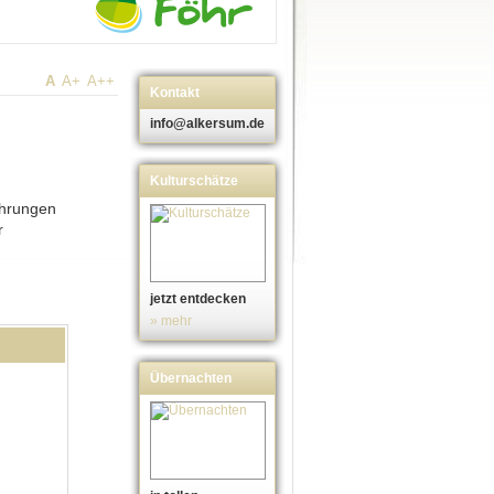
A
A+
A++
Kontakt
info@alkersum.de
Kulturschätze
ührungen
r
jetzt entdecken
» mehr
Übernachten