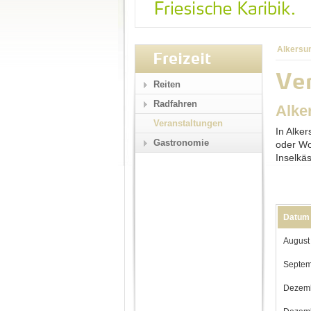
Alkersu
Freizeit
Ver
Reiten
Radfahren
Alke
Veranstaltungen
In Alke
Gastronomie
oder Wo
Inselkä
Datum
August
Septem
Dezem