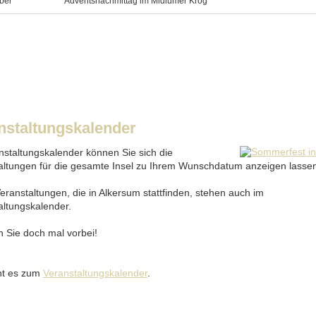
ber
Adventsnachmittag im Midlumer Krog
nstaltungskalender
nstaltungskalender können Sie sich die
altungen für die gesamte Insel zu Ihrem Wunschdatum anzeigen lasse
eranstaltungen, die in Alkersum stattfinden, stehen auch im
altungskalender.
 Sie doch mal vorbei!
ht es zum
Veranstaltungskalender
.