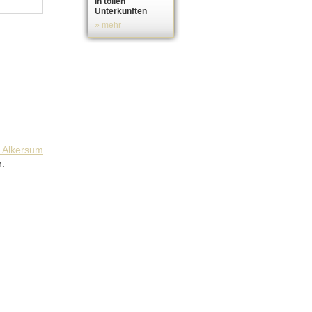
in tollen
Unterkünften
» mehr
n.