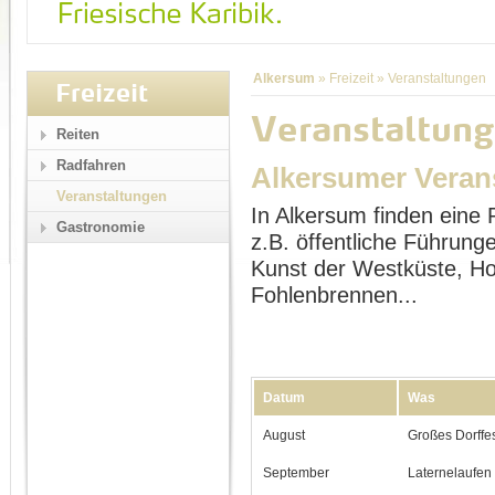
Alkersum
»
Freizeit
»
Veranstaltungen
Freizeit
Veranstaltung
Reiten
Radfahren
Alkersumer Veran
Veranstaltungen
In Alkersum finden eine 
Gastronomie
z.B. öffentliche Führu
Kunst der Westküste, Ho
Fohlenbrennen...
Datum
Was
August
Großes Dorffe
September
Laternelaufen