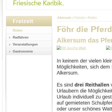
Alkersum
»
Freizeit
»
Reiten
Freizeit
Föhr die Pferd
Reiten
Radfahren
Alkersum das Pfe
Veranstaltungen
Gastronomie
In keinem der vielen klei
Möglichkeiten, sich dem 
Alkersum.
Es sind
drei Reithallen
v
Urlaubern die Möglichkei
Urlaub individuell zu ges
auf gemieteten Schulpfe
oder unser schönes Wat