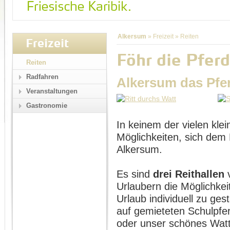
Alkersum
»
Freizeit
»
Reiten
Freizeit
Föhr die Pferd
Reiten
Radfahren
Alkersum das Pfe
Veranstaltungen
Gastronomie
In keinem der vielen klei
Möglichkeiten, sich dem 
Alkersum.
Es sind
drei Reithallen
v
Urlaubern die Möglichkei
Urlaub individuell zu ges
auf gemieteten Schulpfe
oder unser schönes Wat