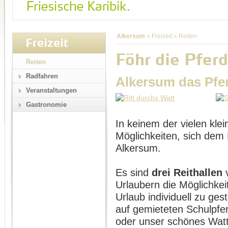
Alkersum
»
Freizeit
»
Reiten
Freizeit
Föhr die Pferd
Reiten
Radfahren
Alkersum das Pfe
Veranstaltungen
Gastronomie
In keinem der vielen klei
Möglichkeiten, sich dem 
Alkersum.
Es sind
drei Reithallen
v
Urlaubern die Möglichkei
Urlaub individuell zu ges
auf gemieteten Schulpfe
oder unser schönes Wat