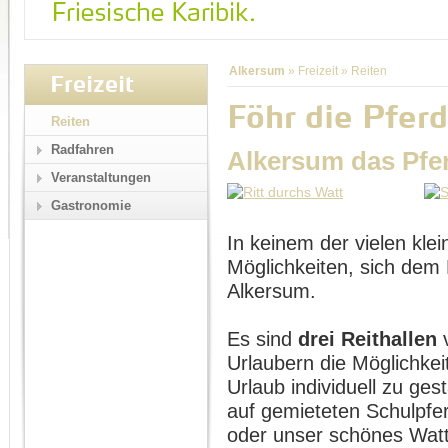
Alkersum
»
Freizeit
»
Reiten
Freizeit
Föhr die Pferd
Reiten
Radfahren
Alkersum das Pfe
Veranstaltungen
Gastronomie
In keinem der vielen klei
Möglichkeiten, sich dem 
Alkersum.
Es sind
drei Reithallen
v
Urlaubern die Möglichkei
Urlaub individuell zu ges
auf gemieteten Schulpfe
oder unser schönes Wat