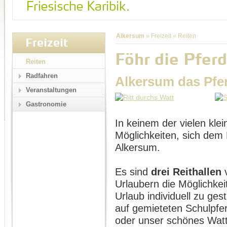
Alkersum
»
Freizeit
»
Reiten
Freizeit
Föhr die Pferd
Reiten
Radfahren
Alkersum das Pfe
Veranstaltungen
Gastronomie
In keinem der vielen klei
Möglichkeiten, sich dem 
Alkersum.
Es sind
drei Reithallen
v
Urlaubern die Möglichkei
Urlaub individuell zu ges
auf gemieteten Schulpfe
oder unser schönes Wat