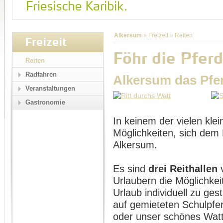
Alkersum
»
Freizeit
»
Reiten
Freizeit
Föhr die Pferd
Reiten
Radfahren
Alkersum das Pfe
Veranstaltungen
Gastronomie
In keinem der vielen klei
Möglichkeiten, sich dem 
Alkersum.
Es sind
drei Reithallen
v
Urlaubern die Möglichkei
Urlaub individuell zu ges
auf gemieteten Schulpfe
oder unser schönes Wat