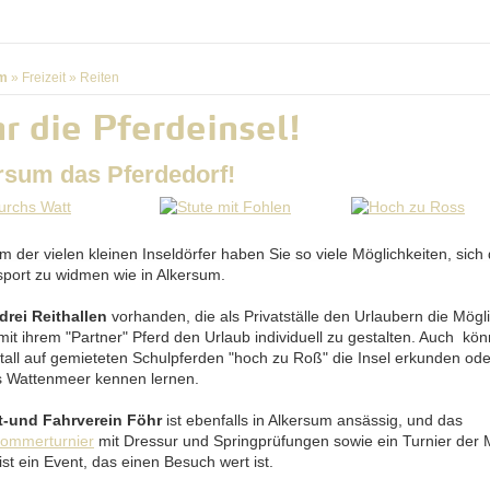
m
»
Freizeit
»
Reiten
r die Pferdeinsel!
rsum das Pferdedorf!
m der vielen kleinen Inseldörfer haben Sie so viele Möglichkeiten, sic
sport zu widmen wie in Alkersum.
drei Reithallen
vorhanden, die als Privatställe den Urlaubern die Mögli
mit ihrem "Partner" Pferd den Urlaub individuell zu gestalten. Auch kö
stall auf gemieteten Schulpferden "hoch zu Roß" die Insel erkunden od
 Wattenmeer kennen lernen.
t-und Fahrverein Föhr
ist ebenfalls in Alkersum ansässig, und das
ommerturnier
mit Dressur und Springprüfungen sowie ein Turnier der
st ein Event, das einen Besuch wert ist.