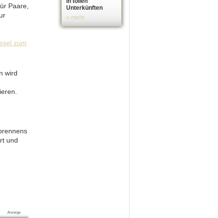
in tollen
für Paare,
Unterkünften
ur
» mehr
n wird
ieren.
nbrennens
ert und
Anzeige