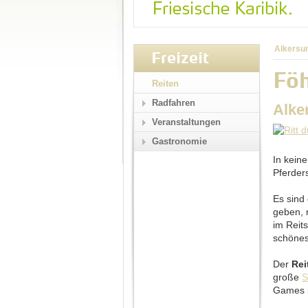
Alkersu
Freizeit
Föh
Reiten
Radfahren
Alke
Veranstaltungen
Gastronomie
In keine
Pferder
Es sind
geben, 
im Reit
schönes
Der
Rei
große
S
Games i