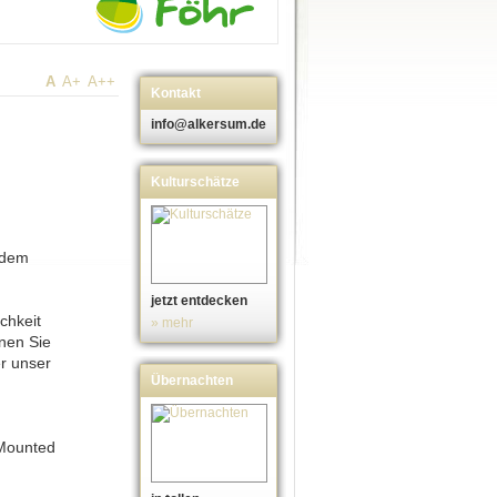
A
A+
A++
Kontakt
info@alkersum.de
Kulturschätze
h dem
jetzt entdecken
chkeit
» mehr
nnen Sie
er unser
Übernachten
 Mounted