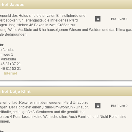
erhof Jacobs
punkt des Hofes sind die privaten Einstellpferde und
Bild 1 von 1
erdeboxen für Feriengäste, die ihr eigenes Pferd
ngen. Insg. stehen 46 Boxen in zwei Größen zur
gung. Weite Ausläufe auf 8 ha hauseigenen Wiesen und Weiden und das Klima gar
ale Bedingungen.
kt:
ie Jacobs
umweg 1
 Alkersum
0 46 81) 37 21
 46 81) 53 31
l
Internet
rhof Lütje Klint
iterhof lädt Reiter ein mit dem eigenen Pferd Urlaub zu
Bild 1 von 2
ngen. Der Hof bietet einen „Rund-um-Wohlfühl- Urlaub“.
ithalle, helle, große Außenboxen und die gemütliche
is zu 4 Pers. lassen keine Wünsche offen. Auch Familien und Nicht-Reiter sind
ommen.
kt: