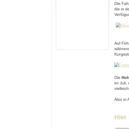
Die Fahr
die in 
Verfügu
Auf Föh
während
Kurgast
Die
Hol
im Juli,
vielleic
Also in 
Hier