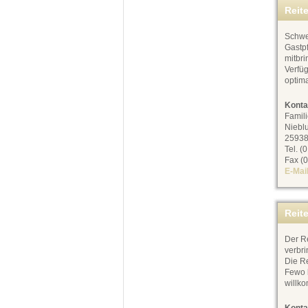
Reit
Schwer
Gastpf
mitbri
Verfü
optim
Konta
Famil
Niebl
25938
Tel. (
Fax (0
E-Mai
Reite
Der Re
verbri
Die Re
Fewo b
willk
Konta