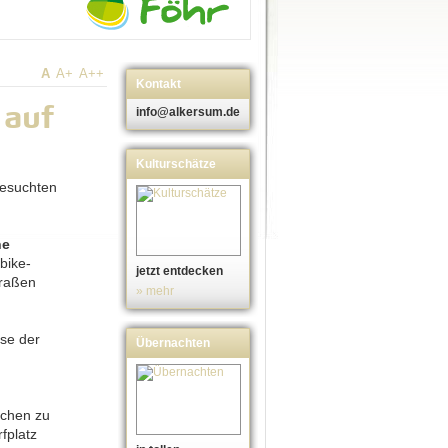
A
A+
A++
Kontakt
 auf
info@alkersum.de
Kulturschätze
gesuchten
ne
bike-
jetzt entdecken
traßen
» mehr
ise der
Übernachten
schen zu
fplatz