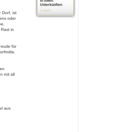
in tollen
Unterkünften
» mehr
Dorf, ist
hens oder
ee,
 Rast in
reude für
orfmitte,
men
 mit all
el aus