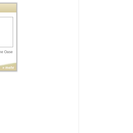
üne Oase
» mehr