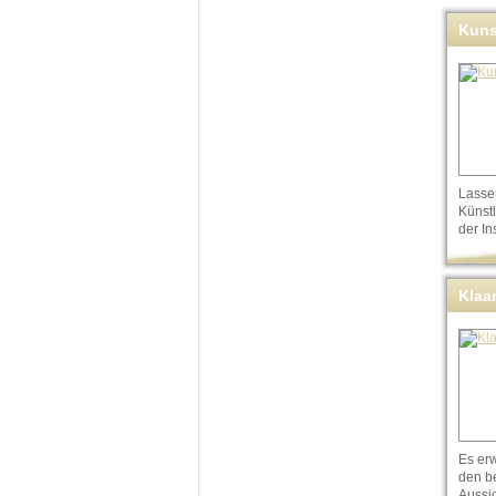
Kun
Lasse
Künst
der In
Klaa
Es erw
den b
Aussi