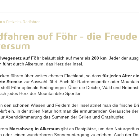
m
»
Freizeit
»
Radfahren
fahren auf Föhr - die Freude
kersum
dwegenetz auf Föhr
beläuft sich auf mehr als
200 km
. Jeder der aus
n führt durch Alkersum, das Herz der Insel.
ecken führen über weites ebenes Flachland, so dass
für jedes Alter ei
te Strecke
zur Auswahl führt. Auch für Radrennsportler oder Mountain
r stellt Föhr optimale Bedingungen. Über die Deiche, Wald und Nebens
sich jedes Herz der Mountainbike Sportler.
an den schönen Wiesen und Feldern der Insel atmet man die frische Br
luft ein. In der stillen Natur hört man die ermunternden Geräusche der
Zur Abenddämmerung das Summen der Grillen und Grashüpfer.
erem
Marschweg in Alkersum
gibt es Rastplätze, um den Naturgeräu
n oder einen wunderbaren Sonnenuntergang zu erleben. Auch der Dor