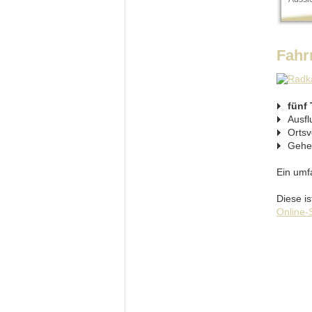
Fahr
fünf
Ausfl
Ortsv
Gehei
Ein umf
Diese is
Online-