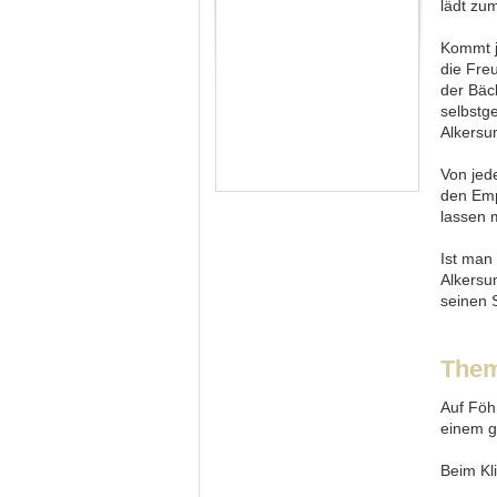
lädt zum
Kommt j
die Fre
der Bäc
selbstg
Alkersu
Von jed
den Emp
lassen 
Ist man
Alkersu
seinen 
Them
Auf Föh
einem g
Beim Kl