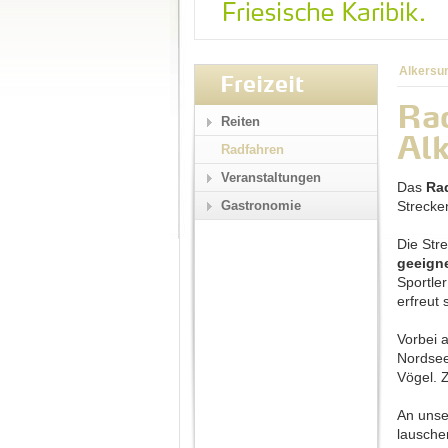
Alkersu
Freizeit
Rad
Reiten
Al
Radfahren
Veranstaltungen
Das
Ra
Gastronomie
Strecke
Die Str
geeigne
Sportle
erfreut 
Vorbei 
Nordsee
Vögel. 
An uns
lausche