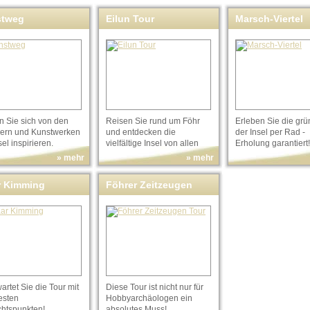
stweg
Eilun Tour
Marsch-Viertel
n Sie sich von den
Reisen Sie rund um Föhr
Erleben Sie die gr
lern und Kunstwerken
und entdecken die
der Insel per Rad -
sel inspirieren.
vielfältige Insel von allen
Erholung garantiert!
Seiten!
» mehr
» mehr
r Kimming
Föhrer Zeitzeugen
Tour
artet Sie die Tour mit
Diese Tour ist nicht nur für
esten
Hobbyarchäologen ein
chtspunkten!
absolutes Muss!