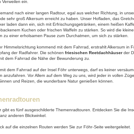
 Verweilen ein.
emand nach einer langen Radtour, egal aus welcher Richtung, in unser 
ude sehr groß Alkersum erreicht zu haben. Unser Hofladen, das Gretc
ker laden dann ein, sich mit Erfrischungsgetränken, einem heißen Kaff
ebackenem Kuchen oder frischen Waffeln zu stärken. So wird die kleine
m zu einer erholsamen Pause zum Durchatmen, um sich zu stärken.
er Himmelsrichtung kommend mit dem Fahrrad, erstrahlt Alkersum in F
fang der Radfahrer. Die schönen
friesischen Reetdachhäuser
der D
mit dem Fahrrad die Nähe der Bewunderung zu.
 mit dem Fahrrad auf der Insel Föhr unterwegs, darf es keiner versäu
m anzufahren. Vor Allem auf dem Weg zu uns, wird jeder in vollen Zügen
Sinnen und Reizen, die wunderbare Natur genießen können.
enradtouren
r gibt es fünf ausgeschilderte Themenradtouren. Entdecken Sie die Ins
anz anderen Blickwinkel.
ick auf die einzelnen Routen werden Sie zur Föhr-Seite weitergeleitet.