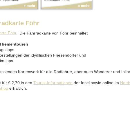
» mehr
» mehr
radkarte Föhr
Die Fahrradkarte von Föhr beinhaltet
 Thementouren
ugstipps
orstellungen der idydllischen Friesendörfer und
mtipps.
assendes Kartenwerk für alle Radfahrer, aber auch Wanderer und Inlin
t für € 2,70 in den
Tourist-Informationen
der Insel sowie online im
Nord
Shop
erhältlich.