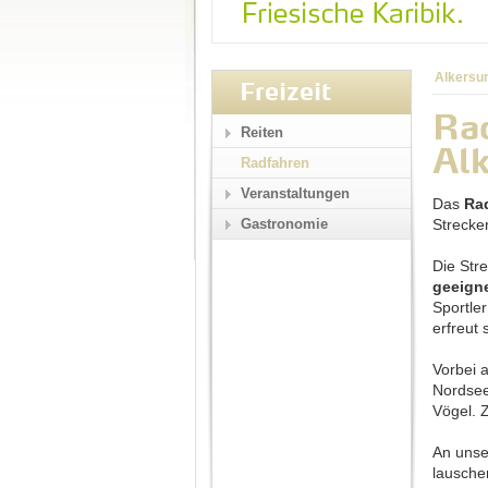
Alkersu
Freizeit
Rad
Reiten
Al
Radfahren
Veranstaltungen
Das
Ra
Gastronomie
Strecke
Die Str
geeigne
Sportle
erfreut 
Vorbei 
Nordsee
Vögel. 
An uns
lausche