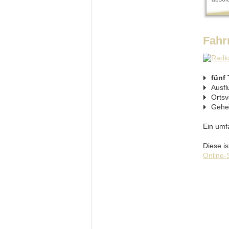
Fahr
fünf
Ausfl
Ortsv
Gehei
Ein umf
Diese is
Online-