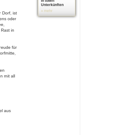
in tollen
Unterkünften
» mehr
Dorf, ist
hens oder
ee,
 Rast in
reude für
orfmitte,
men
 mit all
el aus