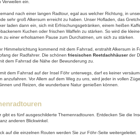
 Verweilen ein.
emand nach einer langen Radtour, egal aus welcher Richtung, in unser 
ude sehr groß Alkersum erreicht zu haben. Unser Hofladen, das Gretc
ker laden dann ein, sich mit Erfrischungsgetränken, einem heißen Kaff
ebackenem Kuchen oder frischen Waffeln zu stärken. So wird die kleine
m zu einer erholsamen Pause zum Durchatmen, um sich zu stärken.
er Himmelsrichtung kommend mit dem Fahrrad, erstrahlt Alkersum in F
fang der Radfahrer. Die schönen
friesischen Reetdachhäuser
der D
mit dem Fahrrad die Nähe der Bewunderung zu.
 mit dem Fahrrad auf der Insel Föhr unterwegs, darf es keiner versäu
m anzufahren. Vor Allem auf dem Weg zu uns, wird jeder in vollen Zügen
Sinnen und Reizen, die wunderbare Natur genießen können.
enradtouren
r gibt es fünf ausgeschilderte Themenradtouren. Entdecken Sie die Ins
anz anderen Blickwinkel.
ick auf die einzelnen Routen werden Sie zur Föhr-Seite weitergeleitet.