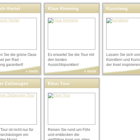
ch-Viertel
Klaar Kimming
Kunstweg
en Sie die grüne Oase
Es erwartet Sie die Tour mit
Lassen Sie sich vo
sel per Rad -
den besten
Künstlern und Kuns
ng garantiert!
Aussichtspunkten!
der Insel inspirieren
» mehr
» mehr
er Zeitzeugen
Eilun Tour
Tour ist nicht nur für
Reisen Sie rund um Föhr
archäologen ein
und entdecken die
utes Muss!
vielfältige Insel von allen