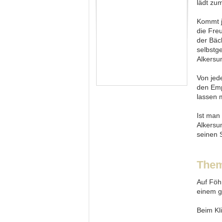
lädt zum
Kommt j
die Fre
der Bäc
selbstg
Alkersu
Von jed
den Emp
lassen 
Ist man
Alkersu
seinen 
Them
Auf Föh
einem g
Beim Kl