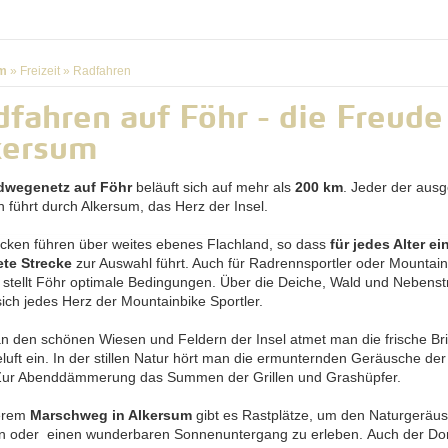
m
»
Freizeit
»
Radfahren
fahren auf Föhr - die Freude
kersum
dwegenetz auf Föhr
beläuft sich auf mehr als
200 km
. Jeder der aus
n führt durch Alkersum, das Herz der Insel.
ecken führen über weites ebenes Flachland, so dass
für jedes Alter ei
te Strecke
zur Auswahl führt. Auch für Radrennsportler oder Mountain
r stellt Föhr optimale Bedingungen. Über die Deiche, Wald und Nebens
sich jedes Herz der Mountainbike Sportler.
an den schönen Wiesen und Feldern der Insel atmet man die frische Br
luft ein. In der stillen Natur hört man die ermunternden Geräusche der
Zur Abenddämmerung das Summen der Grillen und Grashüpfer.
erem
Marschweg in Alkersum
gibt es Rastplätze, um den Naturgeräu
n oder einen wunderbaren Sonnenuntergang zu erleben. Auch der Dor