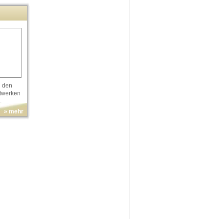
n den
twerken
.
» mehr