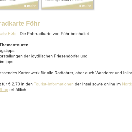
Seiten!
» mehr
» mehr
radkarte Föhr
Die Fahrradkarte von Föhr beinhaltet
 Thementouren
ugstipps
orstellungen der idydllischen Friesendörfer und
mtipps.
assendes Kartenwerk für alle Radfahrer, aber auch Wanderer und Inlin
t für € 2,70 in den
Tourist-Informationen
der Insel sowie online im
Nord
Shop
erhältlich.