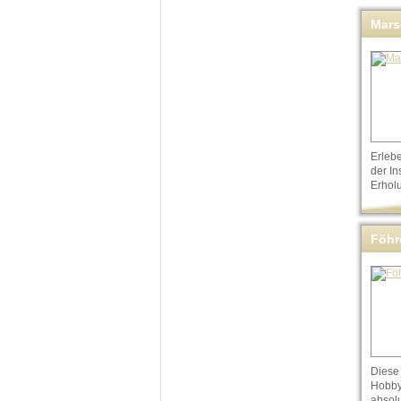
Mars
Erleb
der In
Erholu
Föhr
Tour
Diese 
Hobby
absol