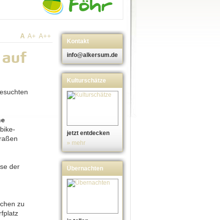
A
A+
A++
Kontakt
 auf
info@alkersum.de
Kulturschätze
gesuchten
ne
bike-
jetzt entdecken
traßen
» mehr
ise der
Übernachten
schen zu
fplatz