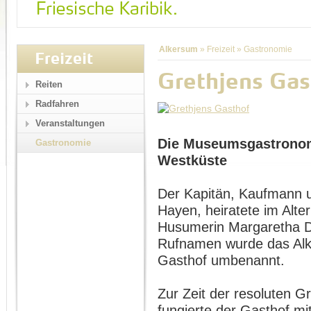
Alkersum
»
Freizeit
»
Gastronomie
Freizeit
Grethjens Gas
Reiten
Radfahren
Veranstaltungen
Die Museumsgastronom
Gastronomie
Westküste
Der Kapitän, Kaufmann u
Hayen, heiratete im Alte
Husumerin Margaretha D
Rufnamen wurde das Alk
Gasthof umbenannt.
Zur Zeit der resoluten G
fungierte der Gasthof m