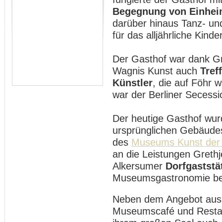
Begegnung von Einhei
darüber hinaus Tanz- und
für das alljährliche Kinde
Der Gasthof war dank Gre
Wagnis Kunst auch
Tref
Künstler
, die auf Föhr 
war der Berliner Secess
Der heutige Gasthof wur
ursprünglichen Gebäud
des
Museums Kunst der
an die Leistungen Grethj
Alkersumer
Dorfgaststä
Museumsgastronomie bei
Neben dem Angebot aus
Museumscafé und Restaur