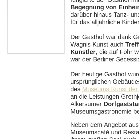
Begegnung von Einhei
darüber hinaus Tanz- und
für das alljährliche Kinde
Der Gasthof war dank Gre
Wagnis Kunst auch
Tref
Künstler
, die auf Föhr 
war der Berliner Secess
Der heutige Gasthof wur
ursprünglichen Gebäud
des
Museums Kunst der
an die Leistungen Grethj
Alkersumer
Dorfgaststä
Museumsgastronomie bei
Neben dem Angebot aus
Museumscafé und Restaur