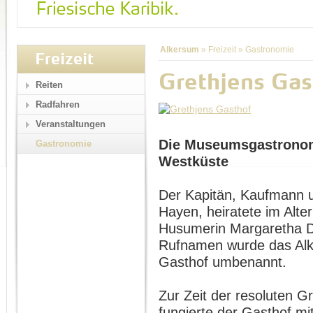
Alkersum
»
Freizeit
»
Gastronomie
Freizeit
Grethjens Gas
Reiten
Radfahren
Veranstaltungen
Die Museumsgastronom
Gastronomie
Westküste
Der Kapitän, Kaufmann u
Hayen, heiratete im Alte
Husumerin Margaretha D
Rufnamen wurde das Alk
Gasthof umbenannt.
Zur Zeit der resoluten G
fungierte der Gasthof m