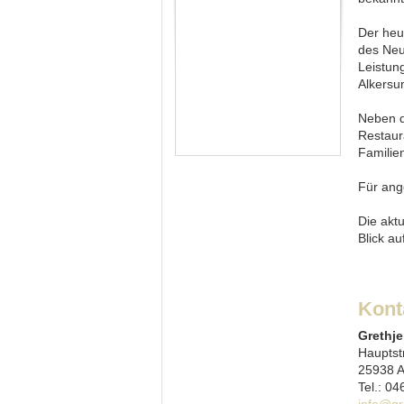
Der heu
des Ne
Leistun
Alkers
Neben 
Restaur
Familie
Für ang
Die akt
Blick au
Kont
Grethj
Hauptst
25938 A
Tel.: 04