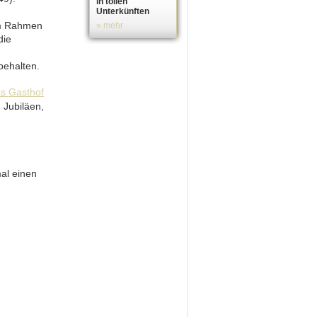
in tollen
Unterkünften
im Rahmen
» mehr
die
ehalten.
 Jubiläen,
al einen