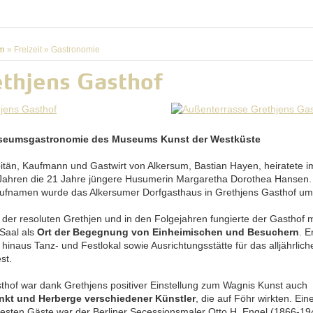
m
»
Freizeit
»
Gastronomie
thjens Gasthof
seumsgastronomie des Museums Kunst der Westküste
itän, Kaufmann und Gastwirt von Alkersum, Bastian Hayen, heiratete im
Jahren die 21 Jahre jüngere Husumerin Margaretha Dorothea Hansen
ufnamen wurde das Alkersumer Dorfgasthaus in Grethjens Gasthof u
t der resoluten Grethjen und in den Folgejahren fungierte der Gasthof 
Saal als
Ort der Begegnung von Einheimischen und Besuchern
. E
hinaus Tanz- und Festlokal sowie Ausrichtungsstätte für das alljährlich
st.
thof war dank Grethjens positiver Einstellung zum Wagnis Kunst auch
nkt und Herberge verschiedener Künstler
, die auf Föhr wirkten. Ein
esten Gäste war der Berliner Secessionsmaler Otto H. Engel (1866-19