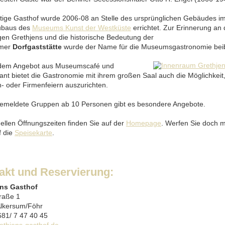
tige Gasthof wurde 2006-08 an Stelle des ursprünglichen Gebäudes 
ubaus des
Museums Kunst der Westküste
errichtet. Zur Erinnerung an 
gen Grethjens und die historische Bedeutung der
umer
Dorfgaststätte
wurde der Name für die Museumsgastronomie beib
dem Angebot aus Museumscafé und
ant bietet die Gastronomie mit ihrem großen Saal auch die Möglichkeit,
n- oder Firmenfeiern auszurichten.
emeldete Gruppen ab 10 Personen gibt es besondere Angebote.
uellen Öffnungszeiten finden Sie auf der
Homepage
. Werfen Sie doch m
f die
Speisekarte
.
akt und Reservierung:
ens Gasthof
raße 1
lkersum/Föhr
681/ 7 47 40 45