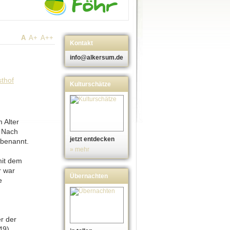
A
A+
A++
Kontakt
info@alkersum.de
Kulturschätze
 Alter
. Nach
jetzt entdecken
mbenannt.
» mehr
mit dem
r war
Übernachten
e
er der
49).