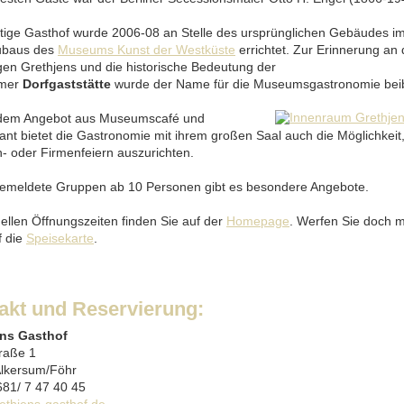
tige Gasthof wurde 2006-08 an Stelle des ursprünglichen Gebäudes 
ubaus des
Museums Kunst der Westküste
errichtet. Zur Erinnerung an 
gen Grethjens und die historische Bedeutung der
umer
Dorfgaststätte
wurde der Name für die Museumsgastronomie beib
dem Angebot aus Museumscafé und
ant bietet die Gastronomie mit ihrem großen Saal auch die Möglichkeit,
n- oder Firmenfeiern auszurichten.
emeldete Gruppen ab 10 Personen gibt es besondere Angebote.
uellen Öffnungszeiten finden Sie auf der
Homepage
. Werfen Sie doch m
f die
Speisekarte
.
akt und Reservierung:
ens Gasthof
raße 1
lkersum/Föhr
681/ 7 47 40 45