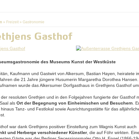
m
»
Freizeit
»
Gastronomie
thjens Gasthof
seumsgastronomie des Museums Kunst der Westküste
itän, Kaufmann und Gastwirt von Alkersum, Bastian Hayen, heiratete im
Jahren die 21 Jahre jüngere Husumerin Margaretha Dorothea Hansen
ufnamen wurde das Alkersumer Dorfgasthaus in Grethjens Gasthof u
t der resoluten Grethjen und in den Folgejahren fungierte der Gasthof 
Saal als
Ort der Begegnung von Einheimischen und Besuchern
. E
hinaus Tanz- und Festlokal sowie Ausrichtungsstätte für das alljährlich
st.
thof war dank Grethjens positiver Einstellung zum Wagnis Kunst auch
nkt und Herberge verschiedener Künstler
, die auf Föhr wirkten. Ein
esten Gäste war der Berliner Secessionsmaler Otto H. Engel (1866-19