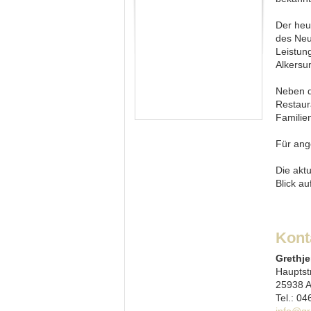
Der heu
des Ne
Leistun
Alkers
Neben 
Restaur
Familie
Für ang
Die akt
Blick au
Kont
Grethj
Hauptst
25938 A
Tel.: 04