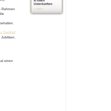
in tollen
Unterkünften
im Rahmen
» mehr
die
ehalten.
 Jubiläen,
al einen