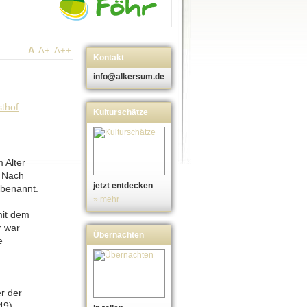
A
A+
A++
Kontakt
info@alkersum.de
Kulturschätze
 Alter
. Nach
jetzt entdecken
mbenannt.
» mehr
mit dem
r war
Übernachten
e
er der
49).