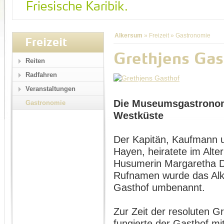
Alkersum
»
Freizeit
»
Gastronomie
Freizeit
Grethjens Gas
Reiten
Radfahren
Veranstaltungen
Die Museumsgastronom
Gastronomie
Westküste
Der Kapitän, Kaufmann u
Hayen, heiratete im Alte
Husumerin Margaretha D
Rufnamen wurde das Alk
Gasthof umbenannt.
Zur Zeit der resoluten G
fungierte der Gasthof m