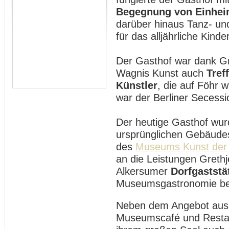
Begegnung von Einhei
darüber hinaus Tanz- und
für das alljährliche Kinde
Der Gasthof war dank Gre
Wagnis Kunst auch
Tref
Künstler
, die auf Föhr 
war der Berliner Secess
Der heutige Gasthof wur
ursprünglichen Gebäud
des
Museums Kunst der
an die Leistungen Grethj
Alkersumer
Dorfgaststä
Museumsgastronomie bei
Neben dem Angebot aus
Museumscafé und Restaur