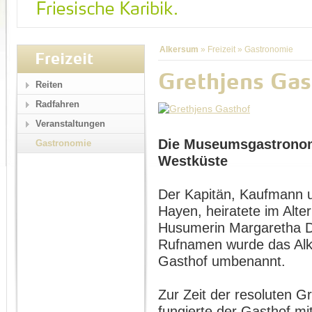
Alkersum
»
Freizeit
»
Gastronomie
Freizeit
Grethjens Gas
Reiten
Radfahren
Veranstaltungen
Die Museumsgastronom
Gastronomie
Westküste
Der Kapitän, Kaufmann u
Hayen, heiratete im Alte
Husumerin Margaretha D
Rufnamen wurde das Alk
Gasthof umbenannt.
Zur Zeit der resoluten G
fungierte der Gasthof m