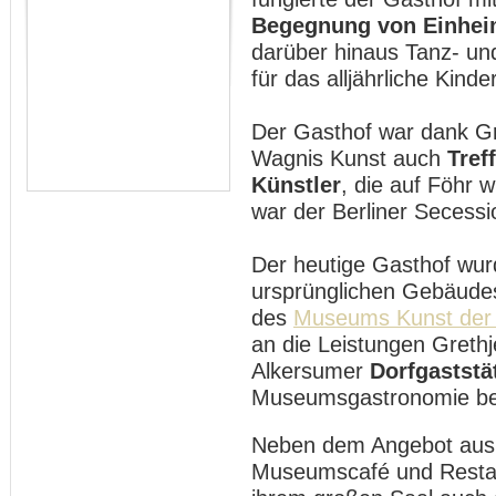
Begegnung von Einhei
darüber hinaus Tanz- und
für das alljährliche Kinde
Der Gasthof war dank Gre
Wagnis Kunst auch
Tref
Künstler
, die auf Föhr 
war der Berliner Secess
Der heutige Gasthof wur
ursprünglichen Gebäud
des
Museums Kunst der
an die Leistungen Grethj
Alkersumer
Dorfgaststä
Museumsgastronomie bei
Neben dem Angebot aus
Museumscafé und Restaur