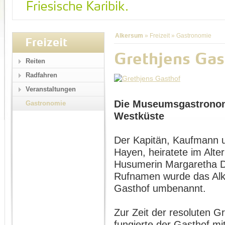
Alkersum
»
Freizeit
»
Gastronomie
Freizeit
Grethjens Gas
Reiten
Radfahren
Veranstaltungen
Die Museumsgastronom
Gastronomie
Westküste
Der Kapitän, Kaufmann u
Hayen, heiratete im Alte
Husumerin Margaretha D
Rufnamen wurde das Alk
Gasthof umbenannt.
Zur Zeit der resoluten G
fungierte der Gasthof m