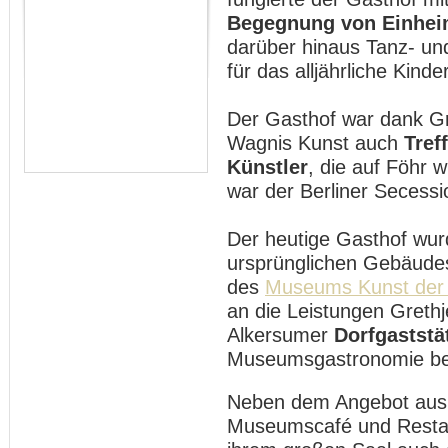
Begegnung von Einhei
darüber hinaus Tanz- und
für das alljährliche Kinde
Der Gasthof war dank Gre
Wagnis Kunst auch
Tref
Künstler
, die auf Föhr 
war der Berliner Secess
Der heutige Gasthof wur
ursprünglichen Gebäud
des
Museums Kunst der
an die Leistungen Grethj
Alkersumer
Dorfgaststä
Museumsgastronomie bei
Neben dem Angebot aus
Museumscafé und Restaur