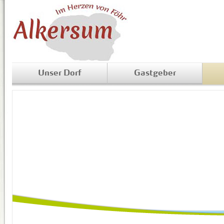
Unser Dorf
Gastgeber