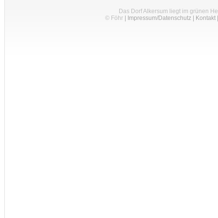
Das Dorf Alkersum liegt im grünen H
© Föhr
|
Impressum/Datenschutz
|
Kontakt