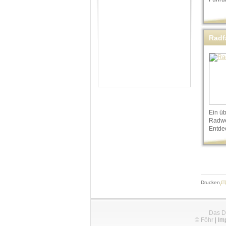
Radf
Ein ü
Radwe
Entde
Drucken
Das D
© Föhr
|
Im