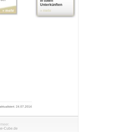
in tollen
Unterkünften
» mehr
» mehr
 aktualisiert: 24.07.2014
nmeer.
ge-Cube.de