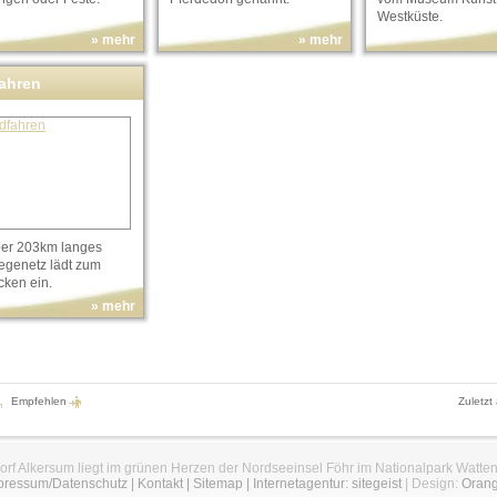
Westküste.
» mehr
» mehr
ahren
ber 203km langes
genetz lädt zum
cken ein.
» mehr
Empfehlen
Zuletzt
orf Alkersum liegt im grünen Herzen der Nordseeinsel Föhr im Nationalpark Watte
pressum/Datenschutz
|
Kontakt
|
Sitemap
|
Internetagentur: sitegeist
| Design:
Oran