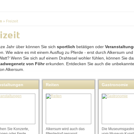
m
»
Freizeit
izeit
ze Jahr über können Sie sich
sportlich
betätigen oder
Veranstaltun
n. Wie wäre es mit einem Ausflug zu Pferde - erst durch Alkersum und
Watt? Wenn Sie sich auf einem Drahtesel wohler fühlen, können Sie d
Radwegenetz von Föhr
erkunden. Entdecken Sie auch die unbekannt
on Alkersum.
nstaltungen
Reiten
Gastronomie
hen Sie Konzerte,
Alkersum wird auch das
Die Museumsgastr
ngen oder Feste.
Pferdedorf genannt.
vom Museum Kunst