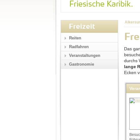
Alkersu
Freizeit
Fre
Reiten
Radfahren
Das gan
besuche
Veranstaltungen
durchs 
Gastronomie
lange 
Ecken v
Vera
Besuc
Führu