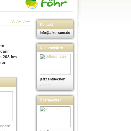
A
A+
A++
Kontakt
info@alkersum.de
gen
Kulturschätze
 dann
as
203 km
eren
jetzt entdecken
» mehr
Übernachten
onomie
 der