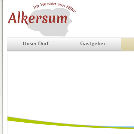
Unser Dorf
Gastgeber