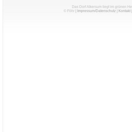
Das Dorf Alkersum liegt im grünen H
© Föhr
|
Impressum/Datenschutz
|
Kontakt