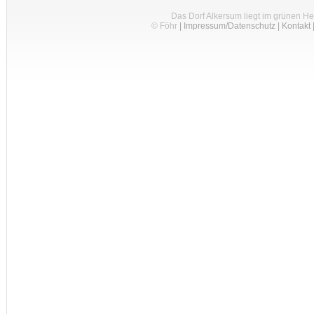
Das Dorf Alkersum liegt im grünen H
© Föhr
|
Impressum/Datenschutz
|
Kontakt