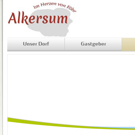
Unser Dorf
Gastgeber