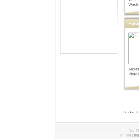
Westk
Reit
Alker
Pferd
Drucken
Das D
© Föhr
|
Im