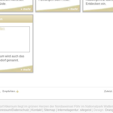
üste.
Entdecken ein.
» mehr
» mehr
en
sum wird auch das
edorf genannt.
» mehr
Empfehlen
Zuletzt
orf Alkersum liegt im grünen Herzen der Nordseeinsel Föhr im Nationalpark Watte
pressum/Datenschutz
|
Kontakt
|
Sitemap
|
Internetagentur: sitegeist
| Design:
Oran