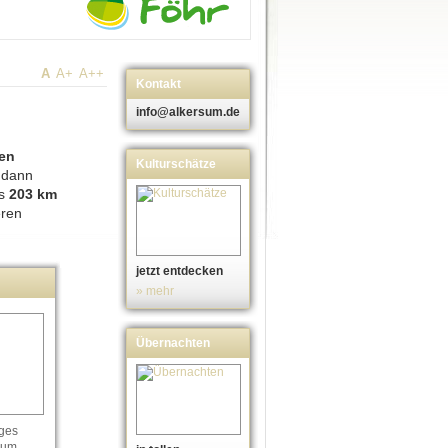
A
A+
A++
Kontakt
info@alkersum.de
gen
Kulturschätze
 dann
as
203 km
eren
jetzt entdecken
» mehr
Übernachten
ges
zum