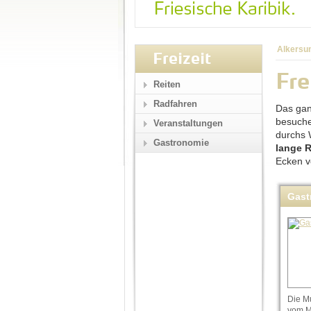
Alkersu
Freizeit
Fre
Reiten
Radfahren
Das gan
besuche
Veranstaltungen
durchs 
Gastronomie
lange 
Ecken v
Gast
Die M
vom M