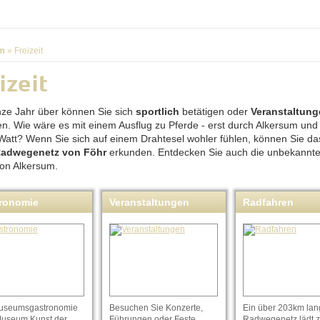
m
»
Freizeit
izeit
ze Jahr über können Sie sich
sportlich
betätigen oder
Veranstaltun
n. Wie wäre es mit einem Ausflug zu Pferde - erst durch Alkersum und
Watt? Wenn Sie sich auf einem Drahtesel wohler fühlen, können Sie d
Radwegenetz von Föhr
erkunden. Entdecken Sie auch die unbekannt
on Alkersum.
ronomie
Veranstaltungen
Radfahren
useumsgastronomie
Besuchen Sie Konzerte,
Ein über 203km lan
useum Kunst der
Führungen oder Feste.
Radwegenetz lädt 