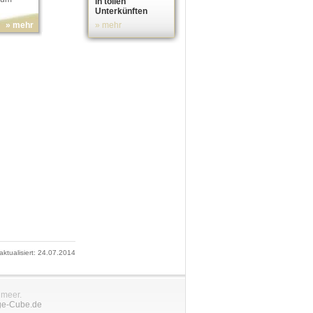
in tollen
Unterkünften
» mehr
» mehr
 aktualisiert: 24.07.2014
nmeer.
ge-Cube.de