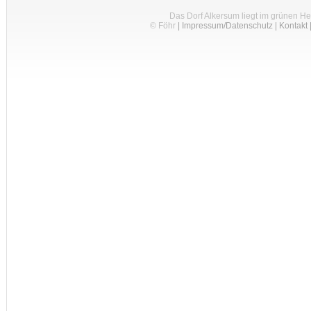
Das Dorf Alkersum liegt im grünen H
© Föhr
|
Impressum/Datenschutz
|
Kontakt