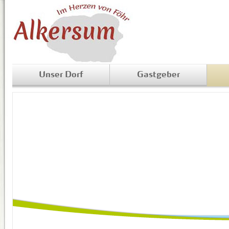
Unser Dorf
Gastgeber