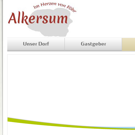
Unser Dorf
Gastgeber