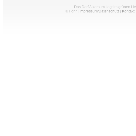
Das Dorf Alkersum liegt im grünen H
© Föhr
|
Impressum/Datenschutz
|
Kontakt