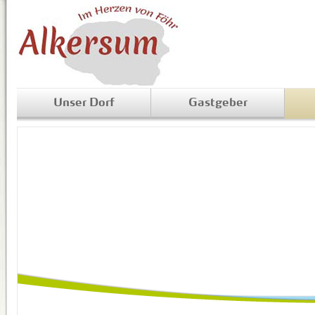
Unser Dorf
Gastgeber