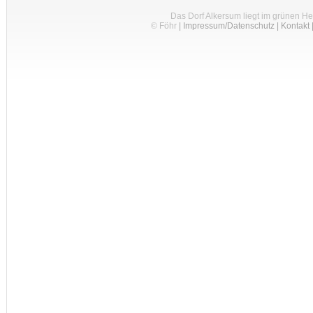
Das Dorf Alkersum liegt im grünen H
© Föhr
|
Impressum/Datenschutz
|
Kontakt