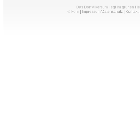
Das Dorf Alkersum liegt im grünen H
© Föhr
|
Impressum/Datenschutz
|
Kontakt