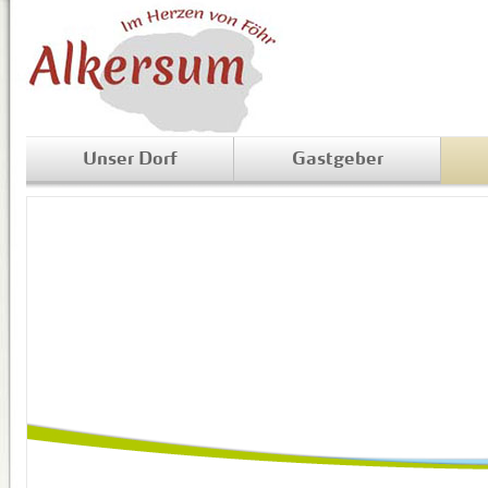
Unser Dorf
Gastgeber