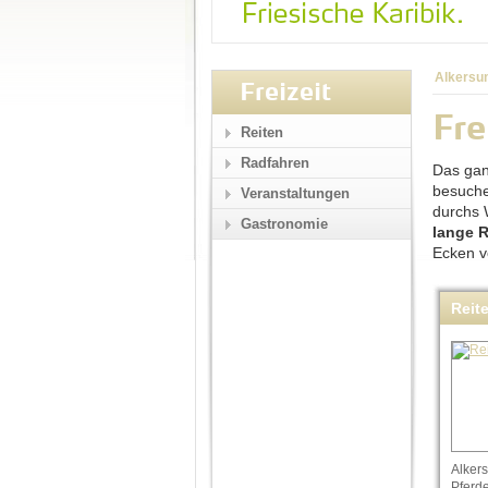
Alkersu
Freizeit
Fre
Reiten
Radfahren
Das gan
besuche
Veranstaltungen
durchs 
Gastronomie
lange 
Ecken v
Reit
Alker
Pferd