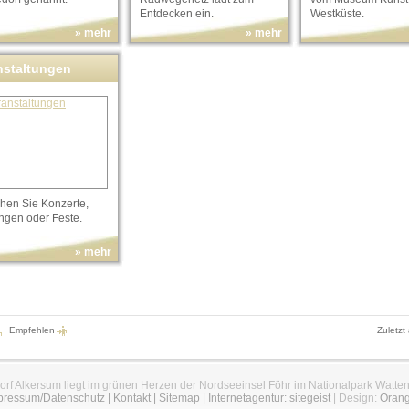
Entdecken ein.
Westküste.
» mehr
» mehr
nstaltungen
hen Sie Konzerte,
ngen oder Feste.
» mehr
Empfehlen
Zuletzt
orf Alkersum liegt im grünen Herzen der Nordseeinsel Föhr im Nationalpark Watte
pressum/Datenschutz
|
Kontakt
|
Sitemap
|
Internetagentur: sitegeist
| Design:
Oran