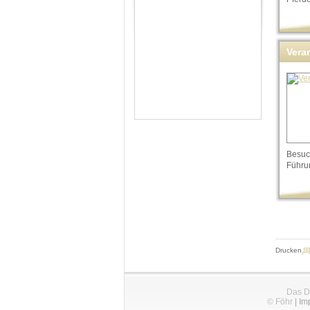
Vera
Besuc
Führu
Drucken
Das D
© Föhr
|
Im