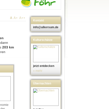
A
A+
A++
Kontakt
info@alkersum.de
gen
Kulturschätze
 dann
as
203 km
eren
jetzt entdecken
» mehr
Übernachten
onomie
 der