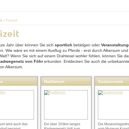
m
»
Freizeit
izeit
ze Jahr über können Sie sich
sportlich
betätigen oder
Veranstaltun
n. Wie wäre es mit einem Ausflug zu Pferde - erst durch Alkersum und
Watt? Wenn Sie sich auf einem Drahtesel wohler fühlen, können Sie d
Radwegenetz von Föhr
erkunden. Entdecken Sie auch die unbekannt
on Alkersum.
en
Radfahren
Gastronomie
sum wird auch das
Ein über 203km langes
Die Museumsgastr
edorf genannt.
Radwegenetz lädt zum
vom Museum Kunst