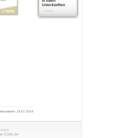
in tollen
Unterkünften
» mehr
» mehr
 aktualisiert: 24.07.2014
nmeer.
ge-Cube.de