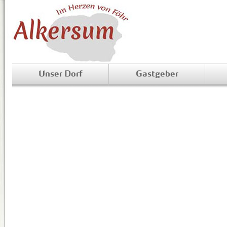
Unser Dorf
Gastgeber