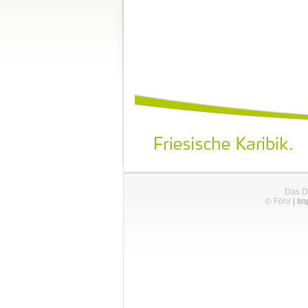
Das D
© Föhr
|
Im