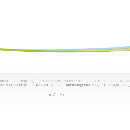
orf Alkersum liegt im grünen Herzen der Nordseeinsel Föhr im Nationalpark Watte
pressum/Datenschutz
|
Kontakt
|
Sitemap
|
Internetagentur: sitegeist
| Design:
Oran
A
A+
A++