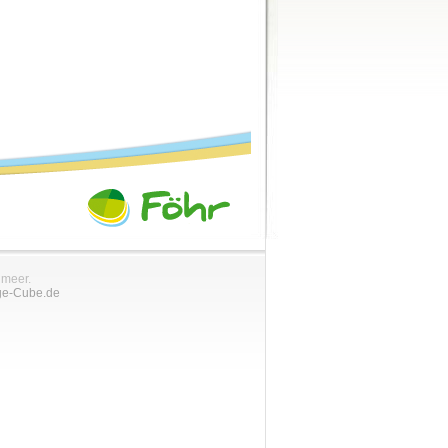
nmeer.
ge-Cube.de