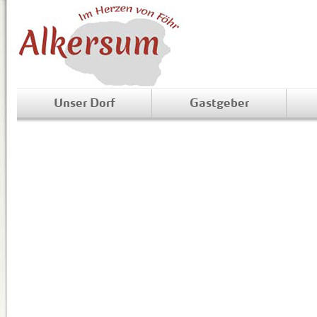
Unser Dorf
Gastgeber