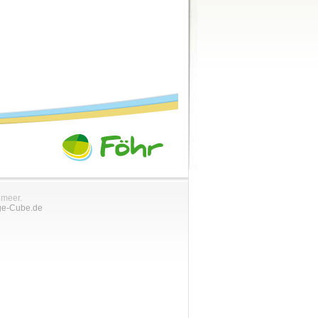
nmeer.
ge-Cube.de