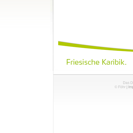
Das D
© Föhr
|
Im