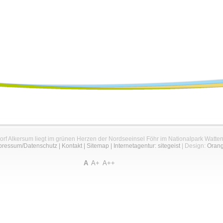
orf Alkersum liegt im grünen Herzen der Nordseeinsel Föhr im Nationalpark Watte
pressum/Datenschutz
|
Kontakt
|
Sitemap
|
Internetagentur: sitegeist
| Design:
Oran
A
A+
A++